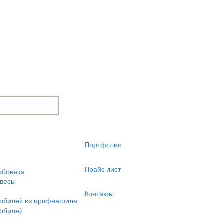
Портфолио
Прайс лист
рбоната
авесы
Контакты
обилей из профнастила
мобилей