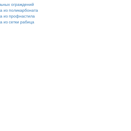
льных ограждений
ра из поликарбоната
ра из профнастила
а из сетки рабица