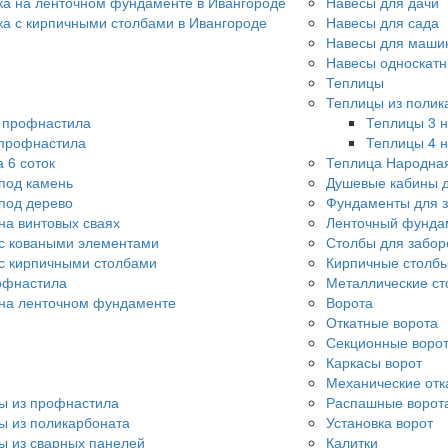
ка на ленточном фундаменте в Ивангороде
Навесы для дачи
ка с кирпичными столбами в Ивангороде
Навесы для сада
Навесы для машин
Навесы односкат
Теплицы
Теплицы из полик
о профнастила
Теплицы 3 н
 профнастила
Теплицы 4 н
 6 соток
Теплица Народна
под камень
Душевые кабины д
под дерево
Фундаменты для 
на винтовых сваях
Ленточный фунда
с коваными элементами
Столбы для забор
с кирпичными столбами
Кирпичные столбы
офнастила
Металлические ст
 на ленточном фундаменте
Ворота
Откатные ворота
Секционные воро
Каркасы ворот
Механические отк
ы из профнастила
Распашные ворот
ы из поликарбоната
Установка ворот
ы из сварных панелей
Калитки