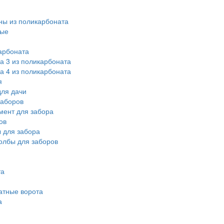
ы из поликарбоната
ные
арбоната
а 3 из поликарбоната
а 4 из поликарбоната
я
ля дачи
заборов
мент для забора
ов
 для забора
олбы для заборов
та
атные ворота
а