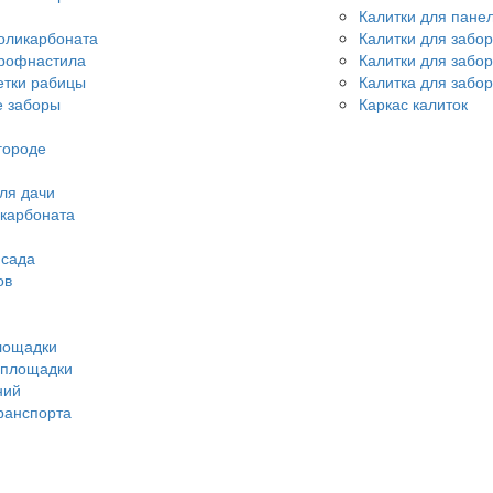
Калитки для пане
оликарбоната
Калитки для забо
профнастила
Калитки для забо
етки рабицы
Калитка для забор
 заборы
Каркас калиток
городе
ля дачи
икарбоната
 сада
ов
лощадки
 площадки
ний
ранспорта