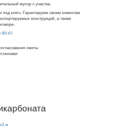
ительный мусор с участка.
ки под ключ. Гарантируем своим клиентам
нспортируемых конструкций, а также
оговоре.
0-80-61
согласования сметы
установки
икарбоната
х3 м