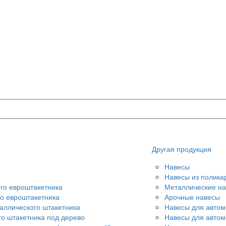
Другая продукция
Навесы
Навесы из полика
ого евроштакетника
Металлические н
го евроштакетника
Арочные навесы
аллического штакетника
Навесы для автом
го штакетника под дерево
Навесы для авто