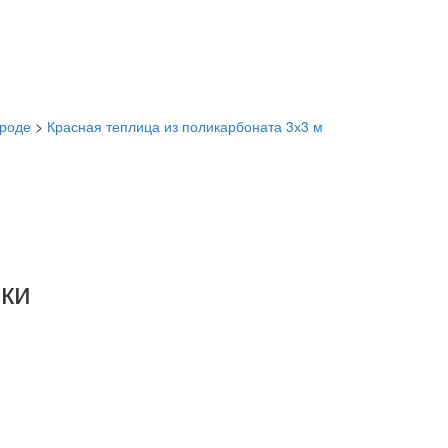
ороде
>
Красная теплица из поликарбоната 3х3 м
ки