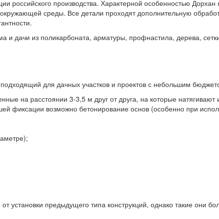
кции российского производства. Характерной особенностью Дорхан
 окружающей среды. Все детали проходят дополнительную обработ
гантности.
ма и дачи из поликарбоната, арматуры, профнастила, дерева, сет
 подходящий для дачных участков и проектов с небольшим бюджет
енные на расстоянии 3-3,5 м друг от друга, на которые натягиваю
чшей фиксации возможно бетонирование основ (особенно при испол
иаметре);
 от установки предыдущего типа конструкций, однако такие они бо