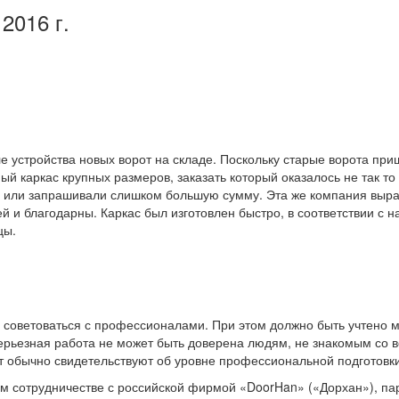
2016 г.
е устройства новых ворот на складе. Поскольку старые ворота пр
й каркас крупных размеров, заказать который оказалось не так то
и, или запрашивали слишком большую сумму. Эта же компания выра
й и благодарны. Каркас был изготовлен быстро, в соответствии с 
цы.
о советоваться с профессионалами. При этом должно быть учтено 
ерьезная работа не может быть доверена людям, не знакомым со в
от обычно свидетельствуют об уровне профессиональной подготовк
ном сотрудничестве с российской фирмой «DoorHan» («Дорхан»), п