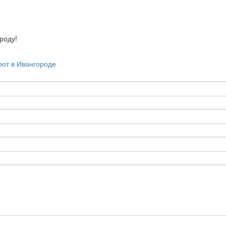
оду!
рот в Ивангороде