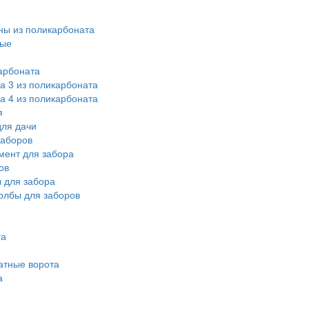
ы из поликарбоната
ные
арбоната
а 3 из поликарбоната
а 4 из поликарбоната
я
ля дачи
заборов
мент для забора
ов
 для забора
олбы для заборов
та
атные ворота
а