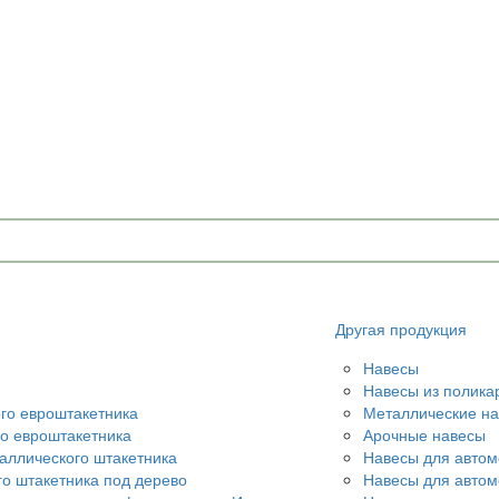
Другая продукция
Навесы
Навесы из полика
ого евроштакетника
Металлические н
го евроштакетника
Арочные навесы
аллического штакетника
Навесы для автом
го штакетника под дерево
Навесы для авто