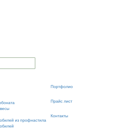
Портфолио
Прайс лист
рбоната
авесы
Контакты
обилей из профнастила
мобилей