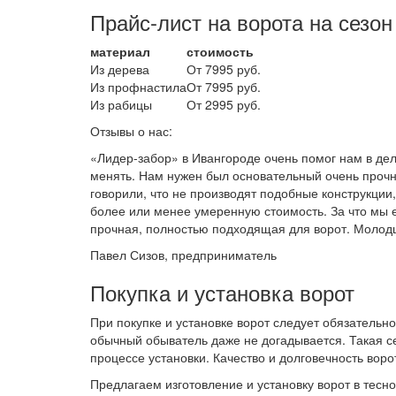
Прайс-лист на ворота на сезон 
материал
стоимость
Из дерева
От 7995 руб.
Из профнастила
От 7995 руб.
Из рабицы
От 2995 руб.
Отзывы о нас:
«Лидер-забор» в Ивангороде очень помог нам в дел
менять. Нам нужен был основательный очень прочны
говорили, что не производят подобные конструкци
более или менее умеренную стоимость. За что мы е
прочная, полностью подходящая для ворот. Молод
Павел Сизов, предприниматель
Покупка и установка ворот
При покупке и установке ворот следует обязательн
обычный обыватель даже не догадывается. Такая с
процессе установки. Качество и долговечность вор
Предлагаем изготовление и установку ворот в тес