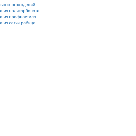
льных ограждений
ра из поликарбоната
ра из профнастила
а из сетки рабица