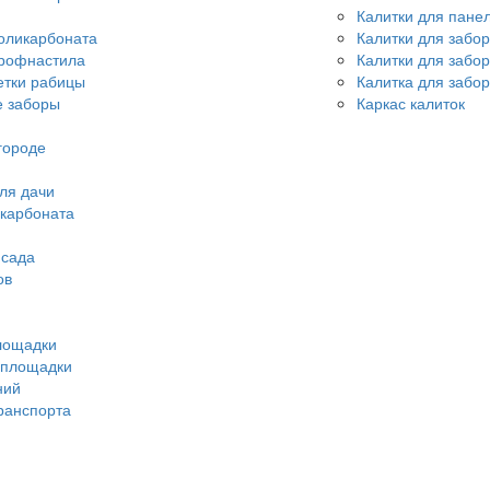
Калитки для пане
оликарбоната
Калитки для забо
профнастила
Калитки для забо
етки рабицы
Калитка для забор
 заборы
Каркас калиток
городе
ля дачи
икарбоната
 сада
ов
лощадки
 площадки
ний
ранспорта