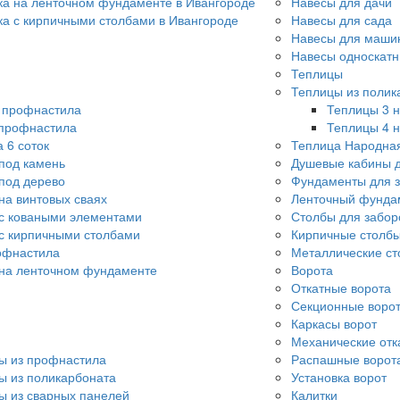
ка на ленточном фундаменте в Ивангороде
Навесы для дачи
ка с кирпичными столбами в Ивангороде
Навесы для сада
Навесы для машин
Навесы односкат
Теплицы
Теплицы из полик
о профнастила
Теплицы 3 н
 профнастила
Теплицы 4 н
 6 соток
Теплица Народна
под камень
Душевые кабины д
под дерево
Фундаменты для 
на винтовых сваях
Ленточный фунда
с коваными элементами
Столбы для забор
с кирпичными столбами
Кирпичные столбы
офнастила
Металлические ст
 на ленточном фундаменте
Ворота
Откатные ворота
Секционные воро
Каркасы ворот
Механические отк
ы из профнастила
Распашные ворот
ы из поликарбоната
Установка ворот
ы из сварных панелей
Калитки