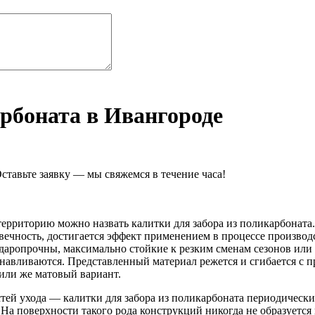
арбоната в Ивангороде
ставьте заявку — мы свяжемся в течение часа!
ерриторию можно назвать калитки для забора из поликарбоната
овечность, достигается эффект применением в процессе произв
 ударопрочны, максимально стойкие к резким сменам сезонов ил
анавливаются. Представленный материал режется и сгибается с п
 или же матовый вариант.
тей ухода — калитки для забора из поликарбоната периодическ
 На поверхности такого рода конструкций никогда не образуетс