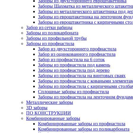
Заборы из двухстороннего евроштакетника
Заборы Шахматка из металлического штакетн
Заборы из металлического штакетника под де
Заборы из евроштакетника на ленточном фун
Заборы из евроштакетника с кирпичными сто
Забор из сетки рабицы
Заборы из поликарбоната
Заборы из профильной трубы
Заборы из профнастила
Забор из двухстороннего профнастила
Забор из оцинкованного профнастила
Забор из профнастила на 6 соток
Заборы из профнастила под камень
Заборы из профнастила под дерево
Заборы из профнастила на винтовых сваях
Заборы из профнастила с коваными элемента
Заборы из профнастила с кирпичными столба
Сплошные заборы из профнастила
Заборы из профнастила на ленточном фундам
Металлические заборы
3D заборы
ПО КОНСТРУКЦИИ
Комбинированные заборы
Комбинированные заборы из профнастила
Комбинированные заборы из поликарбоната