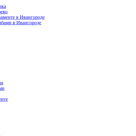
ика
рево
даменте в Ивангороде
лбами в Ивангороде
ми
ми
енте