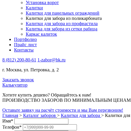
Установка ворот
Калитки
Калитки для панельных ограждений
Калитки для забора из поликарбоната
Калитки для забора из профнастила
Калитка для забора из сетки рабица
Каркас калиток
Портфолио
Прайс лист
Контакты
8 (812) 200-80-61
1-zabor@bk.ru
г. Москва, ул. Петровка, д. 2
Заказать звонок
Калькулятор
Хотите купить дешево? Обращайтесь к нам!
ПРОИЗВОДСТВО ЗАБОРОВ ПО МИНИМАЛЬНЫМ ЦЕНАМ В 
Оставьте заявку на расчёт стоимости и мы Вам перезвоним!
Главная
>
Каталог заборов
>
Калитки для забора
>
Калитки для
Имя
*
Телефон
*