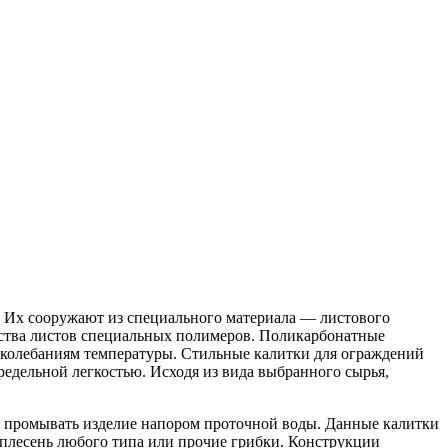
. Их сооружают из специального материала — листового
одства листов специальных полимеров. Поликарбонатные
и колебаниям температуры. Стильные калитки для ограждений
редельной легкостью. Исходя из вида выбранного сырья,
и промывать изделие напором проточной воды. Данные калитки
я плесень любого типа или прочие грибки. Конструкции