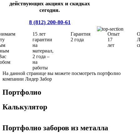
действующих акциях и скидках
сегодня.
8 (812) 200-80-61
нимаем
15 лет
Гарантия
Опыт
О
ту
гарантии
2 года
17
ым
на
лет
с
бным
материал,
Вас
2 года –
собом
на
работы
На данной странице вы можете посмотреть портфолио
компании Лидер Забор
Портфолио
Калькулятор
Портфолио заборов из металла