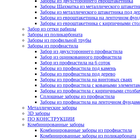
Заборы из двухстороннего евроштакетника
Заборы Шахматка из металлического штакетн
Заборы из металлического штакетника под де
Заборы из евроштакетника на ленточном фун
Заборы из евроштакетника с кирпичными сто
Забор из сетки рабицы
Заборы из поликарбоната
Заборы из профильной трубы
Заборы из профнастила
Забор из двухстороннего профнастила
Забор из оцинкованного профнастила
Забор из профнастила на 6 соток
Заборы из профнастила под камень
Заборы из профнастила под дерево
Заборы из профнастила на винтовых сваях
Заборы из профнастила с коваными элемента
Заборы из профнастила с кирпичными столба
Сплошные заборы из профнастила
Заборы из профнастила на ленточном фундам
Металлические заборы
3D заборы
ПО КОНСТРУКЦИИ
Комбинированные заборы
Комбинированные заборы из профнастила
Комбинированные заборы из поликарбоната