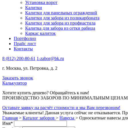
Установка ворот
Калитки
Калитки для панельных ограждений
Калитки для забора из поликарбоната
Калитки для забора из профнастила
Калитка для забора из сетки рабица
Каркас калиток
Портфолио
Прайс лист
Контакты
8 (812) 200-80-61
1-zabor@bk.ru
г. Москва, ул. Петровка, д. 2
Заказать звонок
Калькулятор
Хотите купить дешево? Обращайтесь к нам!
ПРОИЗВОДСТВО ЗАБОРОВ ПО МИНИМАЛЬНЫМ ЦЕНАМ В 
Оставьте заявку на расчёт стоимости и мы Вам перезвоним!
Уважаемые клиенты! Данная услуга сейчас не отказывается. П
Главная
>
Каталог заборов
>
Навесы
>
Односкатные навесы дл
Имя
*