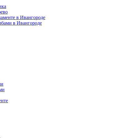
ика
рево
даменте в Ивангороде
лбами в Ивангороде
ми
ми
енте