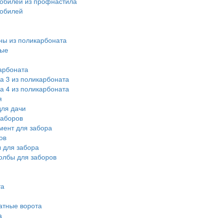
обилей из профнастила
мобилей
ы из поликарбоната
ные
арбоната
а 3 из поликарбоната
а 4 из поликарбоната
я
ля дачи
заборов
мент для забора
ов
 для забора
олбы для заборов
та
атные ворота
а