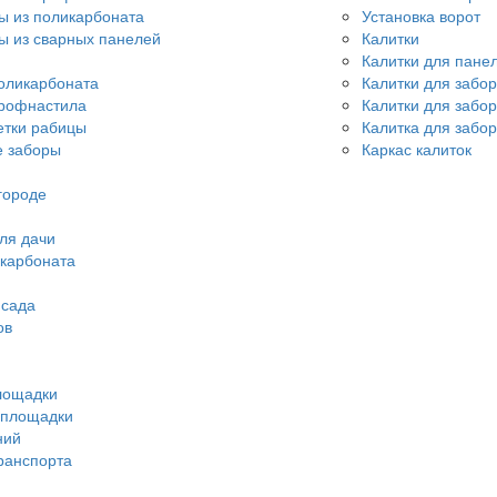
ы из поликарбоната
Установка ворот
ы из сварных панелей
Калитки
Калитки для пане
оликарбоната
Калитки для забо
профнастила
Калитки для забо
етки рабицы
Калитка для забор
 заборы
Каркас калиток
городе
ля дачи
икарбоната
 сада
ов
лощадки
 площадки
ний
ранспорта