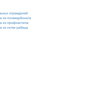
льных ограждений
ра из поликарбоната
ра из профнастила
а из сетки рабица