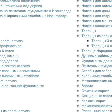
аллического штакетника
Навесы для автом
го штакетника под дерево
Навесы для авто
ка на ленточном фундаменте в Ивангороде
Навесы для дачи
ка с кирпичными столбами в Ивангороде
Навесы для сада
Навесы для машин
Навесы односкат
Теплицы
Теплицы из полик
о профнастила
Теплицы 3 н
 профнастила
Теплицы 4 н
 6 соток
Теплица Народна
под камень
Душевые кабины д
под дерево
Фундаменты для 
на винтовых сваях
Ленточный фунда
с коваными элементами
Столбы для забор
с кирпичными столбами
Кирпичные столбы
офнастила
Металлические ст
 на ленточном фундаменте
Ворота
Откатные ворота
Секционные воро
Каркасы ворот
Механические отк
ы из профнастила
Распашные ворот