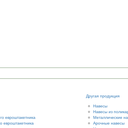
Другая продукция
Навесы
Навесы из полика
ого евроштакетника
Металлические н
го евроштакетника
Арочные навесы