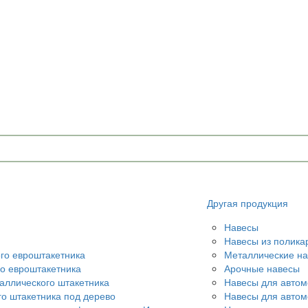
Другая продукция
Навесы
Навесы из полика
ого евроштакетника
Металлические н
го евроштакетника
Арочные навесы
аллического штакетника
Навесы для автом
го штакетника под дерево
Навесы для авто