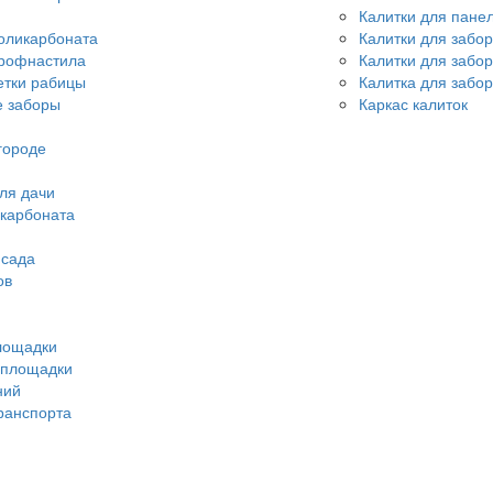
Калитки для пане
оликарбоната
Калитки для забо
профнастила
Калитки для забо
етки рабицы
Калитка для забор
 заборы
Каркас калиток
городе
ля дачи
икарбоната
 сада
ов
лощадки
 площадки
ний
ранспорта