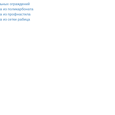
льных ограждений
ра из поликарбоната
ра из профнастила
а из сетки рабица