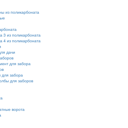
ы из поликарбоната
ные
арбоната
а 3 из поликарбоната
а 4 из поликарбоната
я
ля дачи
заборов
мент для забора
ов
 для забора
олбы для заборов
та
атные ворота
а