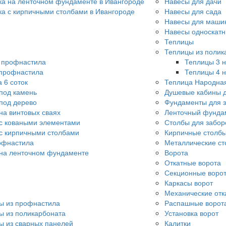
ка на ленточном фундаменте в Ивангороде
Навесы для дачи
ка с кирпичными столбами в Ивангороде
Навесы для сада
Навесы для машин
Навесы односкат
Теплицы
Теплицы из полик
о профнастила
Теплицы 3 н
 профнастила
Теплицы 4 н
 6 соток
Теплица Народна
под камень
Душевые кабины д
под дерево
Фундаменты для 
на винтовых сваях
Ленточный фунда
с коваными элементами
Столбы для забор
с кирпичными столбами
Кирпичные столбы
офнастила
Металлические ст
 на ленточном фундаменте
Ворота
Откатные ворота
Секционные воро
Каркасы ворот
Механические отк
ы из профнастила
Распашные ворот
ы из поликарбоната
Установка ворот
ы из сварных панелей
Калитки