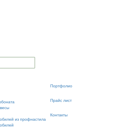
Портфолио
Прайс лист
рбоната
авесы
Контакты
обилей из профнастила
мобилей