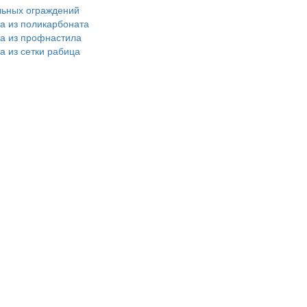
льных ограждений
ра из поликарбоната
ра из профнастила
а из сетки рабица