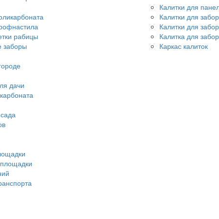
Калитки для пане
оликарбоната
Калитки для забо
профнастила
Калитки для забо
етки рабицы
Калитка для забор
 заборы
Каркас калиток
городе
ля дачи
икарбоната
 сада
ов
лощадки
 площадки
ний
ранспорта