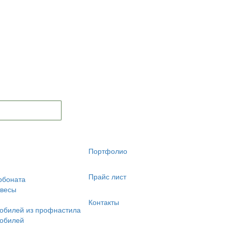
Портфолио
Прайс лист
рбоната
авесы
Контакты
обилей из профнастила
мобилей