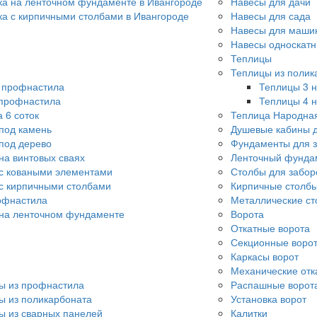
ка на ленточном фундаменте в Ивангороде
Навесы для дачи
ка с кирпичными столбами в Ивангороде
Навесы для сада
Навесы для машин
Навесы односкат
Теплицы
Теплицы из полик
о профнастила
Теплицы 3 н
 профнастила
Теплицы 4 н
 6 соток
Теплица Народна
под камень
Душевые кабины д
под дерево
Фундаменты для 
на винтовых сваях
Ленточный фунда
с коваными элементами
Столбы для забор
с кирпичными столбами
Кирпичные столбы
офнастила
Металлические ст
 на ленточном фундаменте
Ворота
Откатные ворота
Секционные воро
Каркасы ворот
Механические отк
ы из профнастила
Распашные ворот
ы из поликарбоната
Установка ворот
ы из сварных панелей
Калитки