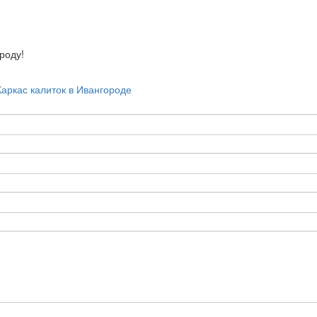
оду!
Каркас калиток в Ивангороде