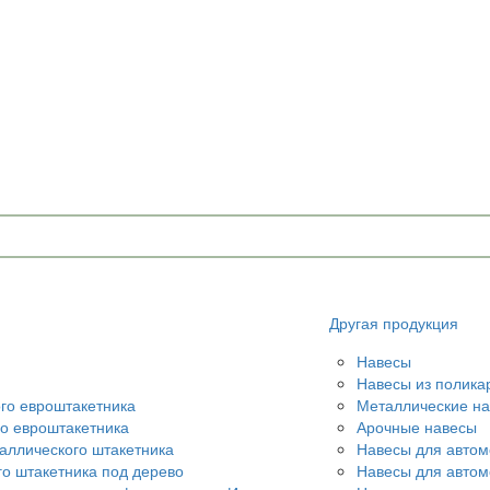
Другая продукция
Навесы
Навесы из полика
ого евроштакетника
Металлические н
го евроштакетника
Арочные навесы
аллического штакетника
Навесы для автом
го штакетника под дерево
Навесы для авто