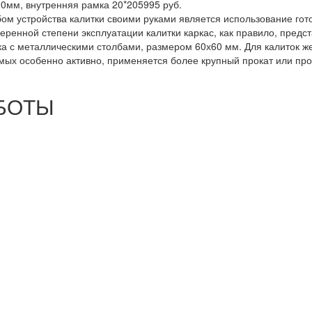
*20мм, внутренняя рамка 20*20
5995 руб.
 устройства калитки своими руками является использование готов
ренной степени эксплуатации калитки каркас, как правило, предс
ка с металлическими столбами, размером 60х60 мм. Для калиток 
мых особенно активно, применяется более крупный прокат или про
БОТЫ