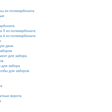
ы из поликарбоната
ные
арбоната
а 3 из поликарбоната
а 4 из поликарбоната
я
ля дачи
заборов
мент для забора
ов
 для забора
олбы для заборов
та
атные ворота
а