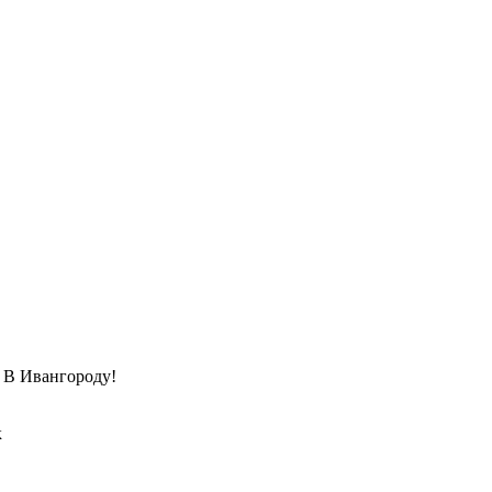
Ивангороду!
к