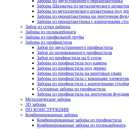
Заборы из двухстороннего евроштакетника
Заборы Шахматка из металлического штакетн
Заборы из металлического штакетника под де
Заборы из евроштакетника на ленточном фун
Заборы из евроштакетника с кирпичными сто
Забор из сетки рабицы
Заборы из поликарбоната
Заборы из профильной трубы
Заборы из профнастила
Забор из двухстороннего профнастила
Забор из оцинкованного профнастила
Забор из профнастила на 6 соток
Заборы из профнастила под камень
Заборы из профнастила под дерево
Заборы из профнастила на винтовых сваях
Заборы из профнастила с коваными элемента
Заборы из профнастила с кирпичными столба
Сплошные заборы из профнастила
Заборы из профнастила на ленточном фундам
Металлические заборы
3D заборы
ПО КОНСТРУКЦИИ
Комбинированные заборы
Комбинированные заборы из профнастила
Комбинированные заборы из поликарбоната