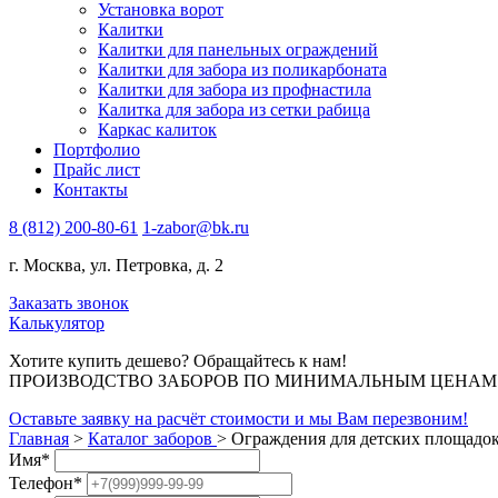
Установка ворот
Калитки
Калитки для панельных ограждений
Калитки для забора из поликарбоната
Калитки для забора из профнастила
Калитка для забора из сетки рабица
Каркас калиток
Портфолио
Прайс лист
Контакты
8 (812) 200-80-61
1-zabor@bk.ru
г. Москва, ул. Петровка, д. 2
Заказать звонок
Калькулятор
Хотите купить дешево? Обращайтесь к нам!
ПРОИЗВОДСТВО ЗАБОРОВ ПО МИНИМАЛЬНЫМ ЦЕНАМ В 
Оставьте заявку на расчёт стоимости и мы Вам перезвоним!
Главная
>
Каталог заборов
>
Ограждения для детских площадо
Имя
*
Телефон
*