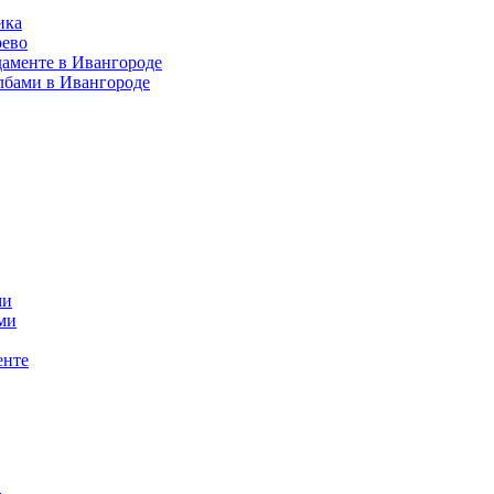
ика
рево
даменте в Ивангороде
лбами в Ивангороде
ми
ми
енте