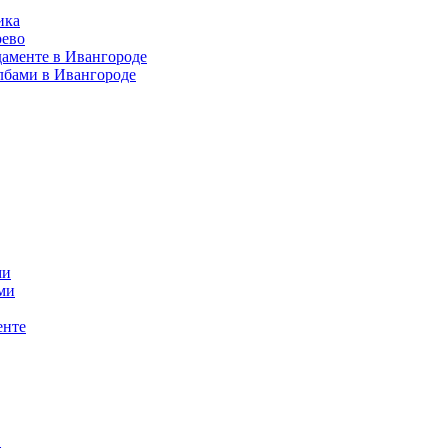
ика
рево
даменте в Ивангороде
лбами в Ивангороде
ми
ми
енте