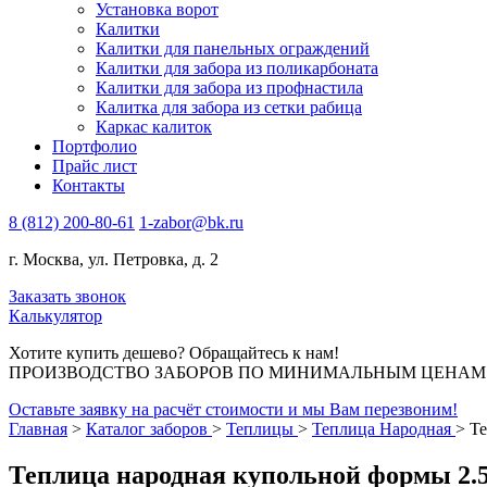
Установка ворот
Калитки
Калитки для панельных ограждений
Калитки для забора из поликарбоната
Калитки для забора из профнастила
Калитка для забора из сетки рабица
Каркас калиток
Портфолио
Прайс лист
Контакты
8 (812) 200-80-61
1-zabor@bk.ru
г. Москва, ул. Петровка, д. 2
Заказать звонок
Калькулятор
Хотите купить дешево? Обращайтесь к нам!
ПРОИЗВОДСТВО ЗАБОРОВ ПО МИНИМАЛЬНЫМ ЦЕНАМ В 
Оставьте заявку на расчёт стоимости и мы Вам перезвоним!
Главная
>
Каталог заборов
>
Теплицы
>
Теплица Народная
>
Те
Теплица народная купольной формы 2.5