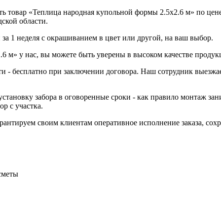
 товар «Теплица народная купольной формы 2.5х2.6 м» по цене 
дской области.
за 1 неделя с окрашиванием в цвет или другой, на ваш выбор.
6 м» у нас, вы можете быть уверены в высоком качестве продук
ти - бесплатно при заключении договора. Наш сотрудник выезжае
становку забора в оговоренные сроки - как правило монтаж зани
р с участка.
Гарантируем своим клиентам оперативное исполнение заказа, со
сметы