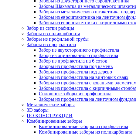
Заборы из двухстороннего евроштакетника
Заборы Шахматка из металлического штакетн
Заборы из металлического штакетника под де
Заборы из евроштакетника на ленточном фун
Заборы из евроштакетника с кирпичными сто
Забор из сетки рабицы
Заборы из поликарбоната
Заборы из профильной трубы
Заборы из профнастила
Забор из двухстороннего профнастила
Забор из оцинкованного профнастила
Забор из профнастила на 6 соток
Заборы из профнастила под камень
Заборы из профнастила под дерево
Заборы из профнастила на винтовых сваях
Заборы из профнастила с коваными элемента
Заборы из профнастила с кирпичными столба
Сплошные заборы из профнастила
Заборы из профнастила на ленточном фундам
Металлические заборы
3D заборы
ПО КОНСТРУКЦИИ
Комбинированные заборы
Комбинированные заборы из профнастила
Комбинированные заборы из поликарбоната