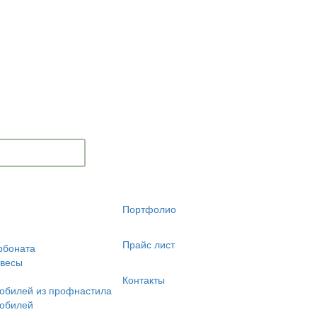
Портфолио
Прайс лист
рбоната
авесы
Контакты
обилей из профнастила
мобилей