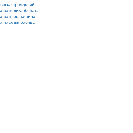
льных ограждений
ра из поликарбоната
ра из профнастила
а из сетки рабица