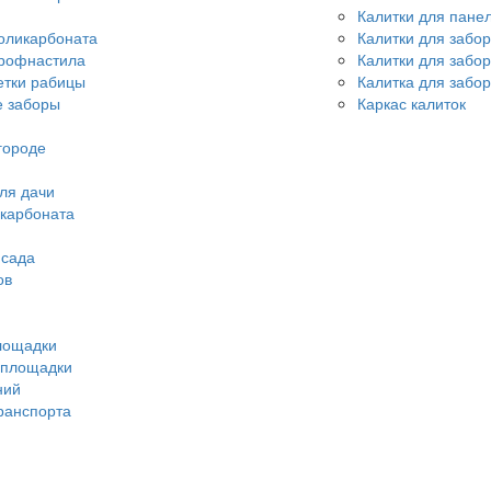
Калитки для пане
оликарбоната
Калитки для забо
профнастила
Калитки для забо
етки рабицы
Калитка для забор
 заборы
Каркас калиток
городе
ля дачи
икарбоната
 сада
ов
лощадки
 площадки
ний
ранспорта