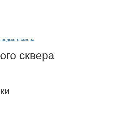
ородского сквера
ого сквера
ки