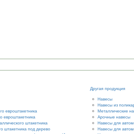
Другая продукция
Навесы
Навесы из полика
ого евроштакетника
Металлические н
го евроштакетника
Арочные навесы
аллического штакетника
Навесы для автом
го штакетника под дерево
Навесы для авто