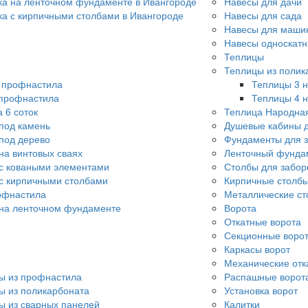
ка на ленточном фундаменте в Ивангороде
Навесы для дачи
ка с кирпичными столбами в Ивангороде
Навесы для сада
Навесы для машин
Навесы односкат
Теплицы
Теплицы из полик
о профнастила
Теплицы 3 н
 профнастила
Теплицы 4 н
 6 соток
Теплица Народна
под камень
Душевые кабины д
под дерево
Фундаменты для 
на винтовых сваях
Ленточный фунда
с коваными элементами
Столбы для забор
с кирпичными столбами
Кирпичные столбы
офнастила
Металлические ст
 на ленточном фундаменте
Ворота
Откатные ворота
Секционные воро
Каркасы ворот
Механические отк
ы из профнастила
Распашные ворот
ы из поликарбоната
Установка ворот
ы из сварных панелей
Калитки