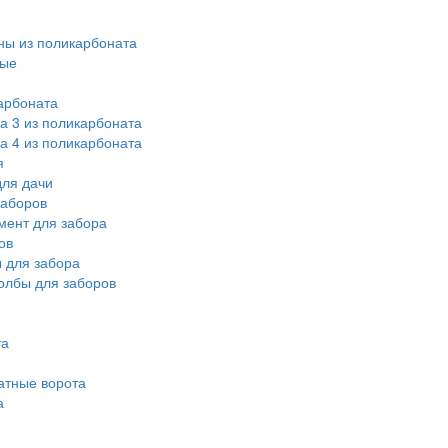
ы из поликарбоната
ные
арбоната
а 3 из поликарбоната
а 4 из поликарбоната
я
ля дачи
заборов
мент для забора
ов
 для забора
олбы для заборов
та
атные ворота
а