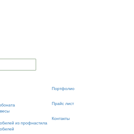
Портфолио
Прайс лист
рбоната
авесы
Контакты
обилей из профнастила
мобилей