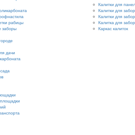
Калитки для пане
оликарбоната
Калитки для забо
профнастила
Калитки для забо
етки рабицы
Калитка для забор
 заборы
Каркас калиток
городе
ля дачи
икарбоната
 сада
ов
лощадки
 площадки
ний
ранспорта