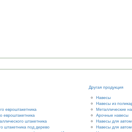
Другая продукция
Навесы
Навесы из полика
ого евроштакетника
Металлические н
го евроштакетника
Арочные навесы
аллического штакетника
Навесы для автом
го штакетника под дерево
Навесы для авто