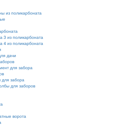
ы из поликарбоната
ные
арбоната
а 3 из поликарбоната
а 4 из поликарбоната
я
ля дачи
заборов
мент для забора
ов
 для забора
олбы для заборов
та
атные ворота
а