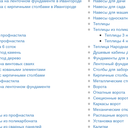
ка на ленточном фундаменте в Ивангороде
Навесы для дачи
ка с кирпичными столбами в Ивангороде
Навесы для сада
Навесы для машин
Навесы односкат
Теплицы
Теплицы из полик
о профнастила
Теплицы 3 н
 профнастила
Теплицы 4 н
 6 соток
Теплица Народна
под камень
Душевые кабины д
под дерево
Фундаменты для 
на винтовых сваях
Ленточный фунда
с коваными элементами
Столбы для забор
с кирпичными столбами
Кирпичные столбы
офнастила
Металлические ст
 на ленточном фундаменте
Ворота
Откатные ворота
Секционные воро
Каркасы ворот
Механические отк
ы из профнастила
Распашные ворот
ы из поликарбоната
Установка ворот
ы из сварных панелей
Калитки