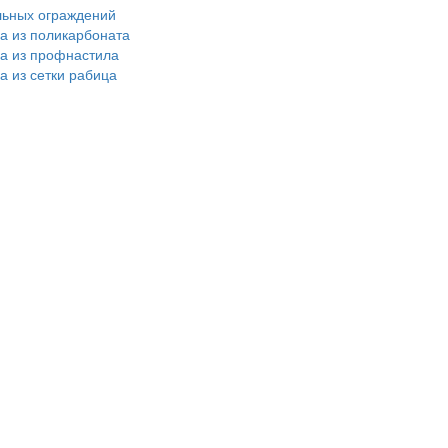
льных ограждений
ра из поликарбоната
ра из профнастила
а из сетки рабица