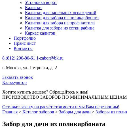
Установка ворот
Калитки
Калитки для панельных ограждений
Калитки для забора из поликарбоната
Калитки для забора из профнастила
Калитка для забора из сетки рабица
Каркас калиток
Портфолио
Прайс лист
Контакты
8 (812) 200-80-61
1-zabor@bk.ru
г. Москва, ул. Петровка, д. 2
Заказать звонок
Калькулятор
Хотите купить дешево? Обращайтесь к нам!
ПРОИЗВОДСТВО ЗАБОРОВ ПО МИНИМАЛЬНЫМ ЦЕНАМ В 
Оставьте заявку на расчёт стоимости и мы Вам перезвоним!
Главная
>
Каталог заборов
>
Заборы для дачи
>
Заборы из полик
Забор для дачи из поликарбоната