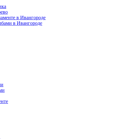
ика
рево
даменте в Ивангороде
лбами в Ивангороде
ми
ми
енте