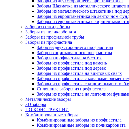
Заборы из двухстороннего евроштакетника
Заборы Шахматка из металлического штакетн
Заборы из металлического штакетника под де
Заборы из евроштакетника на ленточном фун
Заборы из евроштакетника с кирпичными сто
Забор из сетки рабицы
Заборы из поликарбоната
Заборы из профильной трубы
Заборы из профнастила
Забор из двухстороннего профнастила
Забор из оцинкованного профнастила
Забор из профнастила на 6 соток
Заборы из профнастила под камень
Заборы из профнастила под дерево
Заборы из профнастила на винтовых сваях
Заборы из профнастила с коваными элемента
Заборы из профнастила с кирпичными столба
Сплошные заборы из профнастила
Заборы из профнастила на ленточном фундам
Металлические заборы
3D заборы
ПО КОНСТРУКЦИИ
Комбинированные заборы
Комбинированные заборы из профнастила
Комбинированные заборы из поликарбоната