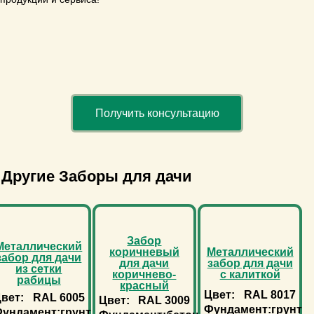
Получить консультацию
Другие Заборы для дачи
Забор
Металлический
коричневый
Металлический
забор для дачи
для дачи
забор для дачи
из сетки
коричнево-
с калиткой
рабицы
красный
Цвет:
RAL 8017
вет:
RAL 6005
Цвет:
RAL 3009
Фундамент:
грунт
ундамент:
грунт