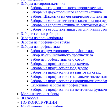
Заборы из евроштакетника
Заборы из горизонтального евроштакетника
Заборы из двухстороннего евроштакетника
Заборы Шахматка из металлического штакетн
Заборы из металлического штакетника под де
Заборы из евроштакетника на ленточном фун
Заборы из евроштакетника с кирпичными сто
Забор из сетки рабицы
Заборы из поликарбоната
Заборы из профильной трубы
Заборы из профнастила
Забор из двухстороннего профнастила
Забор из оцинкованного профнастила
Забор из профнастила на 6 соток
Заборы из профнастила под камень
Заборы из профнастила под дерево
Заборы из профнастила на винтовых сваях
Заборы из профнастила с коваными элемента
Заборы из профнастила с кирпичными столба
Сплошные заборы из профнастила
Заборы из профнастила на ленточном фундам
Металлические заборы
3D заборы
ПО КОНСТРУКЦИИ
Комбинированные заборы