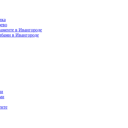
ика
рево
даменте в Ивангороде
лбами в Ивангороде
ми
ми
енте