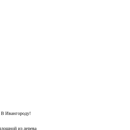
Ивангороду!
плошной из дерева