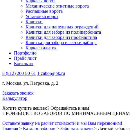
Каркасы ворот
Механические откатные ворота
Распашные ворота
Установка ворот
Калитки
Калитки для панельных ограждений
Калитки для забора из поликарбоната
Калитки для забора из профнастила
Калитка для забора из сетки рабица
Каркас калиток
Портфолио
Прайс лист
Контакты
8 (812) 200-80-61
1-zabor@bk.ru
г. Москва, ул. Петровка, д. 2
Заказать звонок
Калькулятор
Хотите купить дешево? Обращайтесь к нам!
ПРОИЗВОДСТВО ЗАБОРОВ ПО МИНИМАЛЬНЫМ ЦЕНАМ В 
Оставьте заявку на расчёт стоимости и мы Вам перезвоним!
Главная
>
Каталог заборов
>
Заборы для дачи
>
Дачный забор с