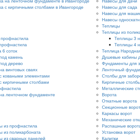
ка на ленточном фундаменте в Ивангороде
Навесы для дачи
ка с кирпичными столбами в Ивангороде
Навесы для сада
Навесы для машин
Навесы односкат
Теплицы
Теплицы из полик
о профнастила
Теплицы 3 н
 профнастила
Теплицы 4 н
 6 соток
Теплица Народна
под камень
Душевые кабины д
под дерево
Фундаменты для 
на винтовых сваях
Ленточный фунда
с коваными элементами
Столбы для забор
с кирпичными столбами
Кирпичные столбы
офнастила
Металлические ст
 на ленточном фундаменте
Ворота
Откатные ворота
Секционные воро
Каркасы ворот
Механические отк
ы из профнастила
Распашные ворот
ы из поликарбоната
Установка ворот
ы из сварных панелей
Калитки