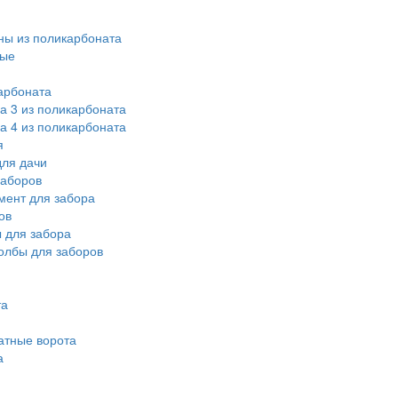
ы из поликарбоната
ные
арбоната
а 3 из поликарбоната
а 4 из поликарбоната
я
ля дачи
заборов
мент для забора
ов
 для забора
олбы для заборов
та
атные ворота
а