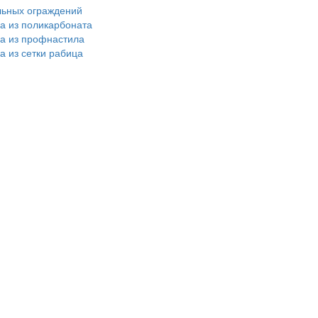
льных ограждений
ра из поликарбоната
ра из профнастила
а из сетки рабица