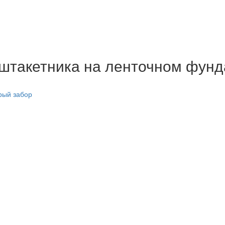
оштакетника на ленточном фун
рый забор