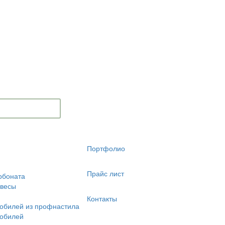
Портфолио
Прайс лист
рбоната
авесы
Контакты
обилей из профнастила
мобилей