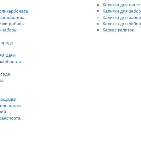
Калитки для пане
оликарбоната
Калитки для забо
профнастила
Калитки для забо
етки рабицы
Калитка для забор
 заборы
Каркас калиток
городе
ля дачи
икарбоната
 сада
ов
лощадки
 площадки
ний
ранспорта