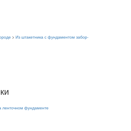
ороде
>
Из штакетника с фундаментом забор-
ки
на ленточном фундаменте