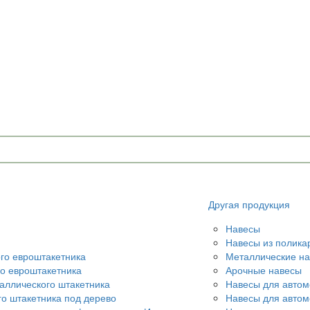
Другая продукция
Навесы
Навесы из полика
ого евроштакетника
Металлические н
го евроштакетника
Арочные навесы
аллического штакетника
Навесы для автом
го штакетника под дерево
Навесы для авто