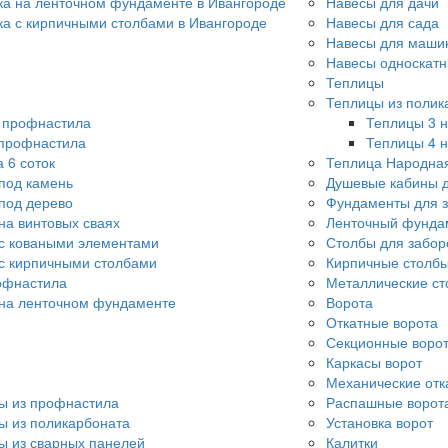
ка на ленточном фундаменте в Ивангороде
Навесы для дачи
ка с кирпичными столбами в Ивангороде
Навесы для сада
Навесы для машин
Навесы односкат
Теплицы
Теплицы из полик
о профнастила
Теплицы 3 н
 профнастила
Теплицы 4 н
 6 соток
Теплица Народна
под камень
Душевые кабины д
под дерево
Фундаменты для 
на винтовых сваях
Ленточный фунда
с коваными элементами
Столбы для забор
с кирпичными столбами
Кирпичные столбы
офнастила
Металлические ст
 на ленточном фундаменте
Ворота
Откатные ворота
Секционные воро
Каркасы ворот
Механические отк
ы из профнастила
Распашные ворот
ы из поликарбоната
Установка ворот
ы из сварных панелей
Калитки