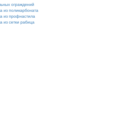
льных ограждений
ра из поликарбоната
ра из профнастила
а из сетки рабица