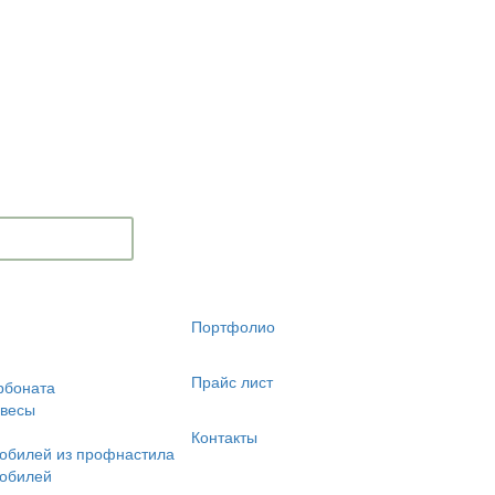
Портфолио
Прайс лист
рбоната
авесы
Контакты
обилей из профнастила
мобилей