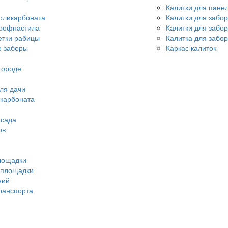
Калитки для пане
оликарбоната
Калитки для забо
профнастила
Калитки для забо
етки рабицы
Калитка для забор
 заборы
Каркас калиток
городе
ля дачи
икарбоната
 сада
ов
лощадки
 площадки
ний
ранспорта