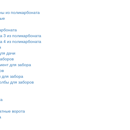
ы из поликарбоната
ные
арбоната
а 3 из поликарбоната
а 4 из поликарбоната
я
ля дачи
заборов
мент для забора
ов
 для забора
олбы для заборов
та
атные ворота
а