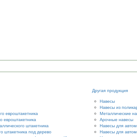
Другая продукция
Навесы
Навесы из полика
ого евроштакетника
Металлические н
го евроштакетника
Арочные навесы
аллического штакетника
Навесы для автом
го штакетника под дерево
Навесы для авто