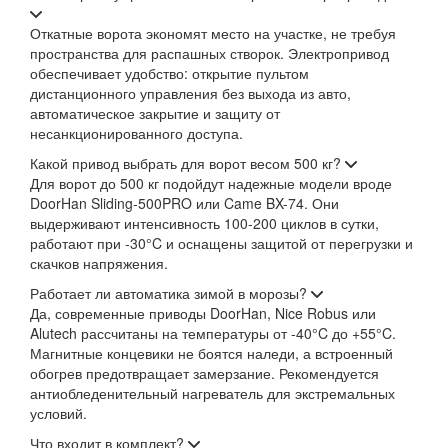
Откатные ворота экономят место на участке, не требуя
пространства для распашных створок. Электропривод
обеспечивает удобство: открытие пультом
дистанционного управления без выхода из авто,
автоматическое закрытие и защиту от
несанкционированного доступа.
Какой привод выбрать для ворот весом 500 кг?
Для ворот до 500 кг подойдут надежные модели вроде
DoorHan Sliding-500PRO или Came BX-74. Они
выдерживают интенсивность 100-200 циклов в сутки,
работают при -30°C и оснащены защитой от перегрузки и
скачков напряжения.
Работает ли автоматика зимой в морозы?
Да, современные приводы DoorHan, Nice Robus или
Alutech рассчитаны на температуры от -40°C до +55°C.
Магнитные концевики не боятся наледи, а встроенный
обогрев предотвращает замерзание. Рекомендуется
антиобледенительный нагреватель для экстремальных
условий.
Что входит в комплект?