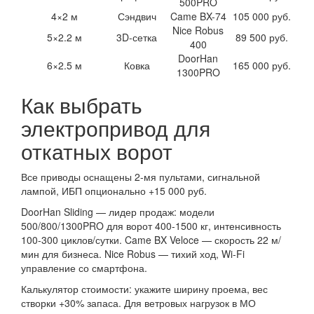
500PRO
4×2 м
Сэндвич
Came BX-74
105 000 руб.
Nice Robus
5×2.2 м
3D-сетка
89 500 руб.
400
DoorHan
6×2.5 м
Ковка
165 000 руб.
1300PRO
Как выбрать
электропривод для
откатных ворот
Все приводы оснащены 2-мя пультами, сигнальной
лампой, ИБП опционально +15 000 руб.
DoorHan Sliding — лидер продаж: модели
500/800/1300PRO для ворот 400-1500 кг, интенсивность
100-300 циклов/сутки. Came BX Veloce — скорость 22 м/
мин для бизнеса. Nice Robus — тихий ход, Wi-Fi
управление со смартфона.
Калькулятор стоимости: укажите ширину проема, вес
створки +30% запаса. Для ветровых нагрузок в МО