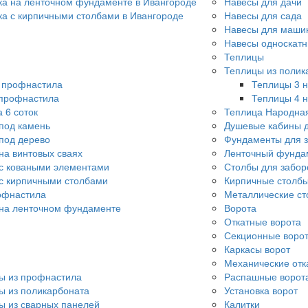
ка на ленточном фундаменте в Ивангороде
Навесы для дачи
ка с кирпичными столбами в Ивангороде
Навесы для сада
Навесы для машин
Навесы односкат
Теплицы
Теплицы из полик
о профнастила
Теплицы 3 н
 профнастила
Теплицы 4 н
 6 соток
Теплица Народна
под камень
Душевые кабины д
под дерево
Фундаменты для 
на винтовых сваях
Ленточный фунда
с коваными элементами
Столбы для забор
с кирпичными столбами
Кирпичные столбы
офнастила
Металлические ст
 на ленточном фундаменте
Ворота
Откатные ворота
Секционные воро
Каркасы ворот
Механические отк
ы из профнастила
Распашные ворот
ы из поликарбоната
Установка ворот
ы из сварных панелей
Калитки