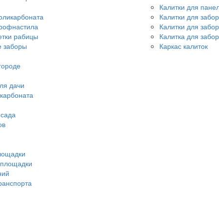
Калитки для пане
оликарбоната
Калитки для забо
профнастила
Калитки для забо
етки рабицы
Калитка для забор
 заборы
Каркас калиток
городе
ля дачи
икарбоната
 сада
ов
лощадки
 площадки
ний
ранспорта