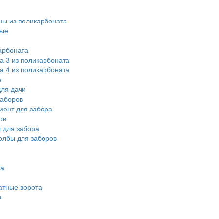
ы из поликарбоната
ные
арбоната
а 3 из поликарбоната
а 4 из поликарбоната
я
ля дачи
заборов
мент для забора
ов
 для забора
олбы для заборов
та
атные ворота
а