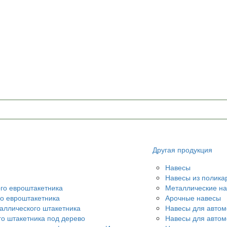
Другая продукция
Навесы
Навесы из полика
ого евроштакетника
Металлические н
го евроштакетника
Арочные навесы
аллического штакетника
Навесы для автом
го штакетника под дерево
Навесы для авто