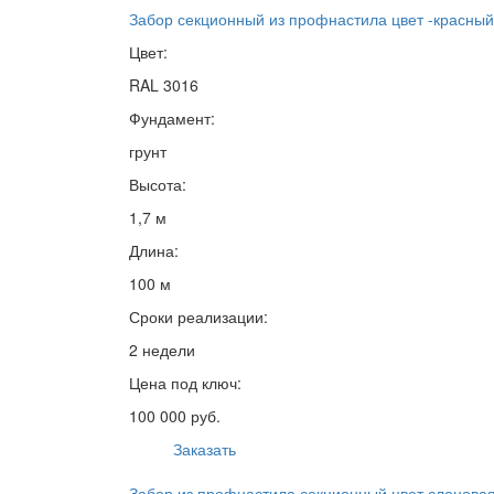
Забор секционный из профнастила цвет -красный
Цвет:
RAL 3016
Фундамент:
грунт
Высота:
1,7 м
Длина:
100 м
Сроки реализации:
2 недели
Цена под ключ:
100 000 руб.
Заказать
Забор из профнастила секционный цвет слоновая