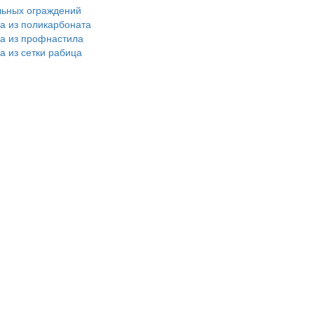
льных ограждений
ра из поликарбоната
ра из профнастила
а из сетки рабица