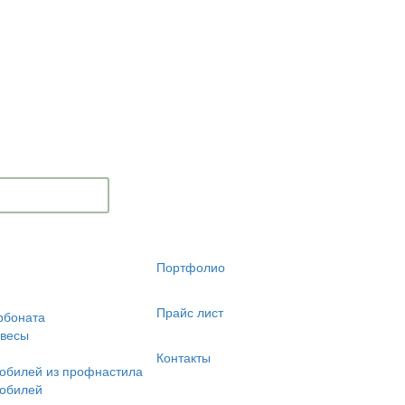
Портфолио
Прайс лист
рбоната
авесы
Контакты
обилей из профнастила
мобилей