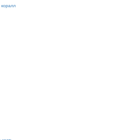
 коралл
 кость