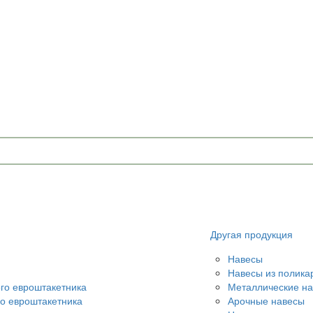
Другая продукция
Навесы
Навесы из полика
ого евроштакетника
Металлические н
го евроштакетника
Арочные навесы