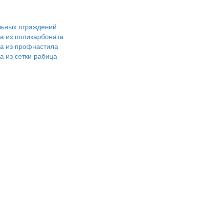
льных ограждений
ра из поликарбоната
ра из профнастила
а из сетки рабица