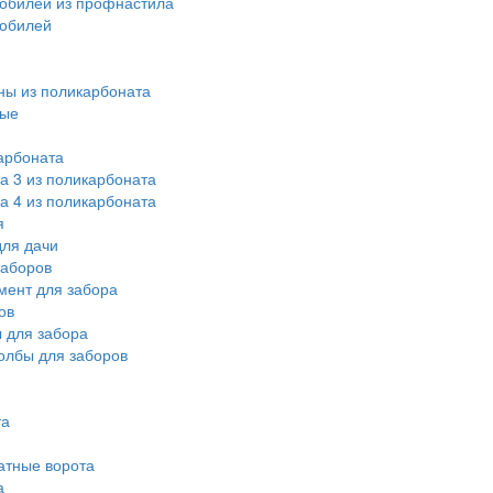
обилей из профнастила
мобилей
ы из поликарбоната
ные
арбоната
а 3 из поликарбоната
а 4 из поликарбоната
я
ля дачи
заборов
мент для забора
ов
 для забора
олбы для заборов
та
атные ворота
а