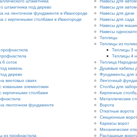
аллического штакетника
Навесы для автом
го штакетника под дерево
Навесы для авто
ка на ленточном фундаменте в Ивангороде
Навесы для дачи
ка с кирпичными столбами в Ивангороде
Навесы для сада
Навесы для машин
Навесы односкат
Теплицы
Теплицы из полик
о профнастила
Теплицы 3 н
 профнастила
Теплицы 4 н
 6 соток
Теплица Народна
под камень
Душевые кабины д
под дерево
Фундаменты для 
на винтовых сваях
Ленточный фунда
с коваными элементами
Столбы для забор
с кирпичными столбами
Кирпичные столбы
офнастила
Металлические ст
 на ленточном фундаменте
Ворота
Откатные ворота
Секционные воро
Каркасы ворот
Механические отк
ы из профнастила
Распашные ворот