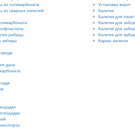
ы из поликарбоната
Установка ворот
ы из сварных панелей
Калитки
Калитки для пане
оликарбоната
Калитки для забо
профнастила
Калитки для забо
етки рабицы
Калитка для забор
 заборы
Каркас калиток
городе
ля дачи
икарбоната
 сада
ов
лощадки
 площадки
ний
ранспорта