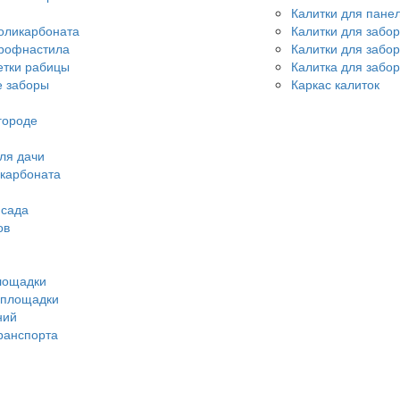
Калитки для пане
оликарбоната
Калитки для забо
профнастила
Калитки для забо
етки рабицы
Калитка для забор
 заборы
Каркас калиток
городе
ля дачи
икарбоната
 сада
ов
лощадки
 площадки
ний
ранспорта