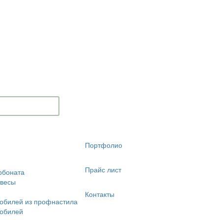
Портфолио
Прайс лист
рбоната
авесы
Контакты
обилей из профнастила
мобилей