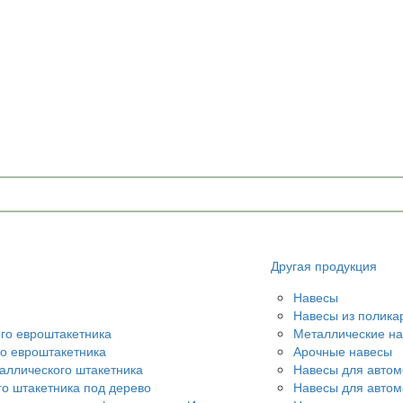
Другая продукция
Навесы
Навесы из полика
ого евроштакетника
Металлические н
го евроштакетника
Арочные навесы
аллического штакетника
Навесы для автом
го штакетника под дерево
Навесы для авто