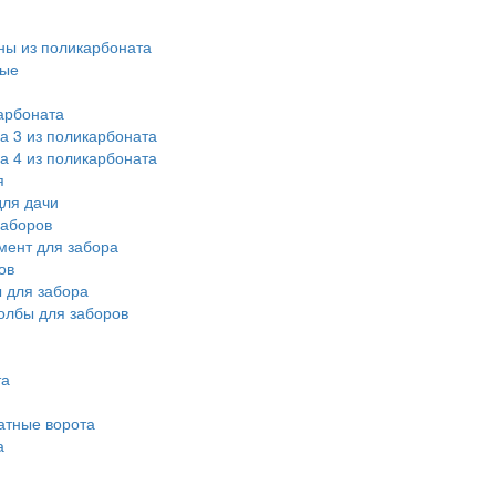
ы из поликарбоната
ные
арбоната
а 3 из поликарбоната
а 4 из поликарбоната
я
ля дачи
заборов
мент для забора
ов
 для забора
олбы для заборов
та
атные ворота
а