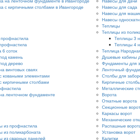
ка на ленточном фундаменте в Ивангороде
Навесы для дачи
ка с кирпичными столбами в Ивангороде
Навесы для сада
Навесы для машин
Навесы односкат
Теплицы
Теплицы из полик
о профнастила
Теплицы 3 н
 профнастила
Теплицы 4 н
 6 соток
Теплица Народна
под камень
Душевые кабины д
под дерево
Фундаменты для 
на винтовых сваях
Ленточный фунда
с коваными элементами
Столбы для забор
с кирпичными столбами
Кирпичные столбы
офнастила
Металлические ст
 на ленточном фундаменте
Ворота
Откатные ворота
Секционные воро
Каркасы ворот
Механические отк
ы из профнастила
Распашные ворот
ы из поликарбоната
Установка ворот
ы из сварных панелей
Калитки