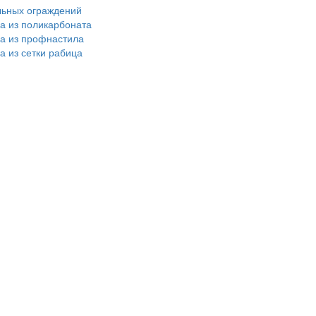
льных ограждений
ра из поликарбоната
ра из профнастила
а из сетки рабица