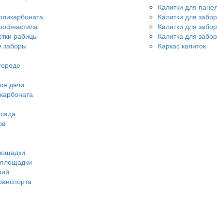
Калитки для пане
оликарбоната
Калитки для забо
профнастила
Калитки для забо
етки рабицы
Калитка для забор
 заборы
Каркас калиток
городе
ля дачи
икарбоната
 сада
ов
лощадки
 площадки
ний
ранспорта