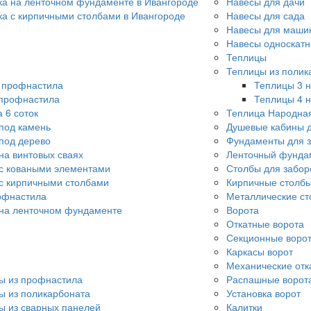
ка на ленточном фундаменте в Ивангороде
Навесы для дачи
ка с кирпичными столбами в Ивангороде
Навесы для сада
Навесы для машин
Навесы односкат
Теплицы
Теплицы из полик
о профнастила
Теплицы 3 н
 профнастила
Теплицы 4 н
 6 соток
Теплица Народна
под камень
Душевые кабины д
под дерево
Фундаменты для 
на винтовых сваях
Ленточный фунда
с коваными элементами
Столбы для забор
с кирпичными столбами
Кирпичные столбы
офнастила
Металлические ст
 на ленточном фундаменте
Ворота
Откатные ворота
Секционные воро
Каркасы ворот
Механические отк
ы из профнастила
Распашные ворот
ы из поликарбоната
Установка ворот
ы из сварных панелей
Калитки