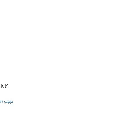
ки
ля сада