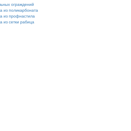
льных ограждений
ра из поликарбоната
ра из профнастила
а из сетки рабица