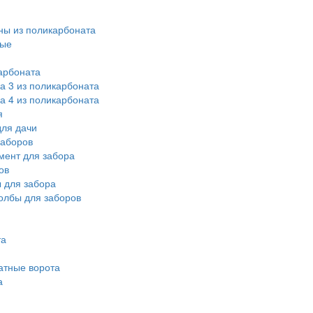
ы из поликарбоната
ные
арбоната
а 3 из поликарбоната
а 4 из поликарбоната
я
ля дачи
заборов
мент для забора
ов
 для забора
олбы для заборов
та
атные ворота
а