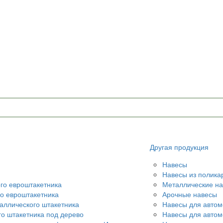
Другая продукция
Навесы
Навесы из полика
ого евроштакетника
Металлические н
го евроштакетника
Арочные навесы
аллического штакетника
Навесы для автом
го штакетника под дерево
Навесы для авто