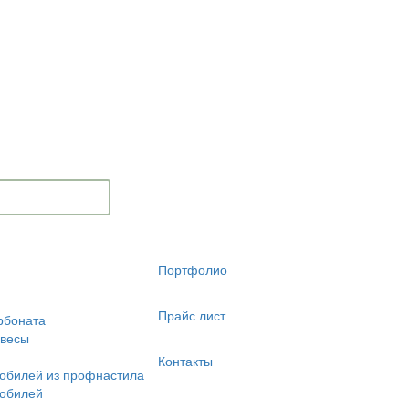
Портфолио
Прайс лист
рбоната
авесы
Контакты
обилей из профнастила
мобилей