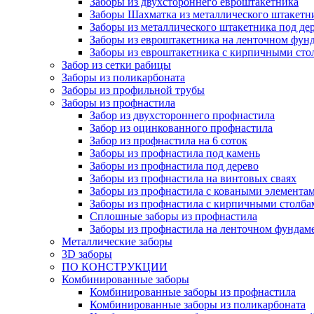
Заборы из двухстороннего евроштакетника
Заборы Шахматка из металлического штакетн
Заборы из металлического штакетника под де
Заборы из евроштакетника на ленточном фун
Заборы из евроштакетника с кирпичными сто
Забор из сетки рабицы
Заборы из поликарбоната
Заборы из профильной трубы
Заборы из профнастила
Забор из двухстороннего профнастила
Забор из оцинкованного профнастила
Забор из профнастила на 6 соток
Заборы из профнастила под камень
Заборы из профнастила под дерево
Заборы из профнастила на винтовых сваях
Заборы из профнастила с коваными элемента
Заборы из профнастила с кирпичными столба
Сплошные заборы из профнастила
Заборы из профнастила на ленточном фундам
Металлические заборы
3D заборы
ПО КОНСТРУКЦИИ
Комбинированные заборы
Комбинированные заборы из профнастила
Комбинированные заборы из поликарбоната