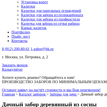
Установка ворот
Калитки
Калитки для панельных ограждений
Калитки для забора из поликарбоната
Калитки для забора из профнастила
Калитка для забора из сетки рабица
Каркас калиток
Портфолио
Прайс лист
Контакты
8 (812) 200-80-61
1-zabor@bk.ru
г. Москва, ул. Петровка, д. 2
Заказать звонок
Калькулятор
Хотите купить дешево? Обращайтесь к нам!
ПРОИЗВОДСТВО ЗАБОРОВ ПО МИНИМАЛЬНЫМ ЦЕНАМ В 
Оставьте заявку на расчёт стоимости и мы Вам перезвоним!
Главная
>
Каталог заборов
>
Заборы для дачи
>
Дачный забор д
Дачный забор деревянный из сосны