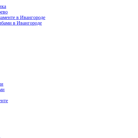
ика
рево
даменте в Ивангороде
лбами в Ивангороде
ми
ми
енте