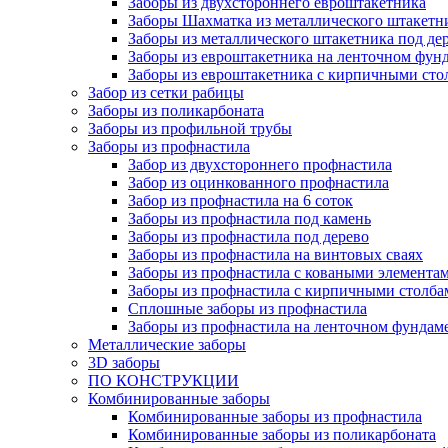
Заборы из двухстороннего евроштакетника
Заборы Шахматка из металлического штакетн
Заборы из металлического штакетника под де
Заборы из евроштакетника на ленточном фун
Заборы из евроштакетника с кирпичными сто
Забор из сетки рабицы
Заборы из поликарбоната
Заборы из профильной трубы
Заборы из профнастила
Забор из двухстороннего профнастила
Забор из оцинкованного профнастила
Забор из профнастила на 6 соток
Заборы из профнастила под камень
Заборы из профнастила под дерево
Заборы из профнастила на винтовых сваях
Заборы из профнастила с коваными элемента
Заборы из профнастила с кирпичными столба
Сплошные заборы из профнастила
Заборы из профнастила на ленточном фундам
Металлические заборы
3D заборы
ПО КОНСТРУКЦИИ
Комбинированные заборы
Комбинированные заборы из профнастила
Комбинированные заборы из поликарбоната