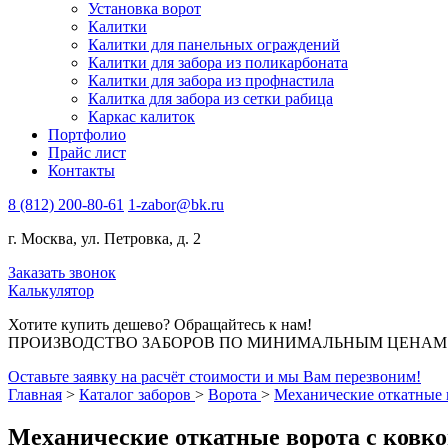
Установка ворот
Калитки
Калитки для панельных ограждений
Калитки для забора из поликарбоната
Калитки для забора из профнастила
Калитка для забора из сетки рабица
Каркас калиток
Портфолио
Прайс лист
Контакты
8 (812) 200-80-61
1-zabor@bk.ru
г. Москва, ул. Петровка, д. 2
Заказать звонок
Калькулятор
Хотите купить дешево? Обращайтесь к нам!
ПРОИЗВОДСТВО ЗАБОРОВ ПО МИНИМАЛЬНЫМ ЦЕНАМ В 
Оставьте заявку на расчёт стоимости и мы Вам перезвоним!
Главная
>
Каталог заборов
>
Ворота
>
Механические откатные 
Механические откатные ворота с ковк