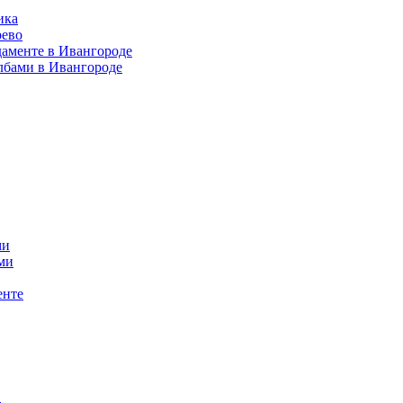
ика
рево
даменте в Ивангороде
лбами в Ивангороде
ми
ми
енте