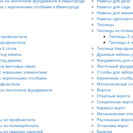
ка на ленточном фундаменте в Ивангороде
Навесы для дачи
ка с кирпичными столбами в Ивангороде
Навесы для сада
Навесы для машин
Навесы односкат
Теплицы
Теплицы из полик
о профнастила
Теплицы 3 н
 профнастила
Теплицы 4 н
 6 соток
Теплица Народна
под камень
Душевые кабины д
под дерево
Фундаменты для 
на винтовых сваях
Ленточный фунда
с коваными элементами
Столбы для забор
с кирпичными столбами
Кирпичные столбы
офнастила
Металлические ст
 на ленточном фундаменте
Ворота
Откатные ворота
Секционные воро
Каркасы ворот
Механические отк
ы из профнастила
Распашные ворот
ы из поликарбоната
Установка ворот
ы из сварных панелей
Калитки