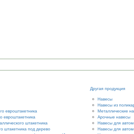
Другая продукция
Навесы
Навесы из полика
ого евроштакетника
Металлические н
го евроштакетника
Арочные навесы
аллического штакетника
Навесы для автом
го штакетника под дерево
Навесы для авто