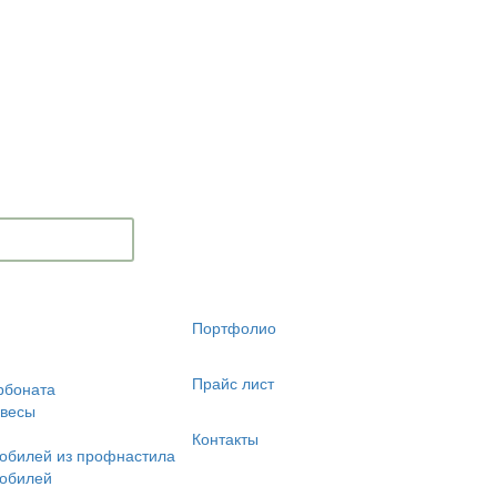
Портфолио
Прайс лист
рбоната
авесы
Контакты
обилей из профнастила
мобилей