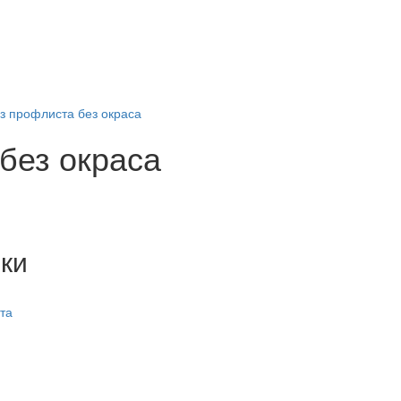
з профлиста без окраса
без окраса
ки
та