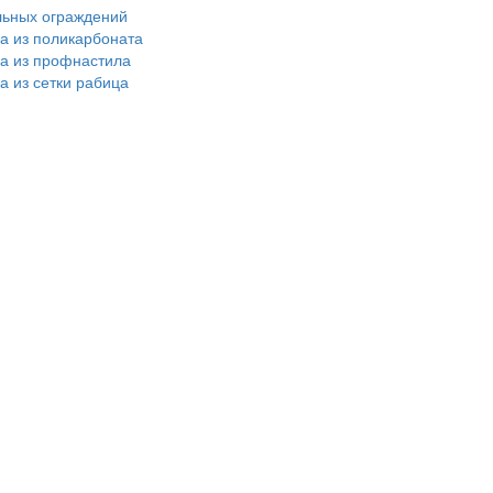
льных ограждений
ра из поликарбоната
ра из профнастила
а из сетки рабица