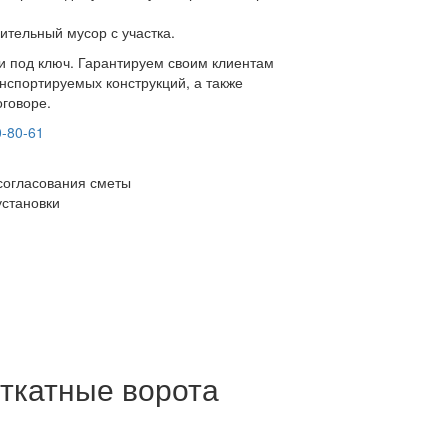
ительный мусор с участка.
ки под ключ. Гарантируем своим клиентам
нспортируемых конструкций, а также
оговоре.
0-80-61
согласования сметы
установки
ткатные ворота