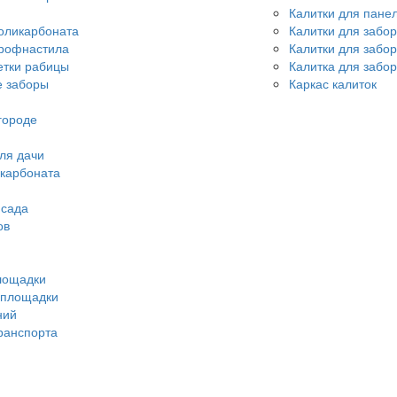
Калитки для пане
оликарбоната
Калитки для забо
профнастила
Калитки для забо
етки рабицы
Калитка для забор
 заборы
Каркас калиток
городе
ля дачи
икарбоната
 сада
ов
лощадки
 площадки
ний
ранспорта