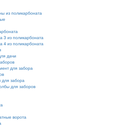
ы из поликарбоната
ные
арбоната
а 3 из поликарбоната
а 4 из поликарбоната
я
ля дачи
заборов
мент для забора
ов
 для забора
олбы для заборов
та
атные ворота
а