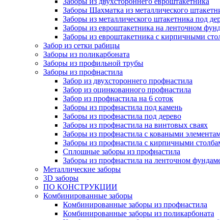
Заборы из двухстороннего евроштакетника
Заборы Шахматка из металлического штакетн
Заборы из металлического штакетника под де
Заборы из евроштакетника на ленточном фун
Заборы из евроштакетника с кирпичными сто
Забор из сетки рабицы
Заборы из поликарбоната
Заборы из профильной трубы
Заборы из профнастила
Забор из двухстороннего профнастила
Забор из оцинкованного профнастила
Забор из профнастила на 6 соток
Заборы из профнастила под камень
Заборы из профнастила под дерево
Заборы из профнастила на винтовых сваях
Заборы из профнастила с коваными элемента
Заборы из профнастила с кирпичными столба
Сплошные заборы из профнастила
Заборы из профнастила на ленточном фундам
Металлические заборы
3D заборы
ПО КОНСТРУКЦИИ
Комбинированные заборы
Комбинированные заборы из профнастила
Комбинированные заборы из поликарбоната