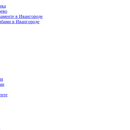
ика
рево
даменте в Ивангороде
лбами в Ивангороде
ми
ми
енте