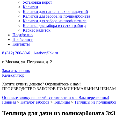
Установка ворот
Калитки
Калитки для панельных ограждений
Калитки для забора из поликарбоната
Калитки для забора из профнастила
Калитка для забора из сетки рабица
Каркас калиток
Портфолио
Прайс лист
Контакты
8 (812) 200-80-61
1-zabor@bk.ru
г. Москва, ул. Петровка, д. 2
Заказать звонок
Калькулятор
Хотите купить дешево? Обращайтесь к нам!
ПРОИЗВОДСТВО ЗАБОРОВ ПО МИНИМАЛЬНЫМ ЦЕНАМ В 
Оставьте заявку на расчёт стоимости и мы Вам перезвоним!
Главная
>
Каталог заборов
>
Теплицы
>
Теплицы из поликарбо
Теплица для дачи из поликарбоната 3х3