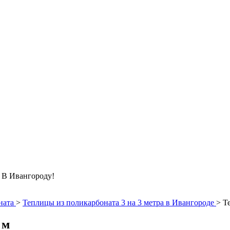
Ивангороду!
ната
>
Теплицы из поликарбоната 3 на 3 метра в Ивангороде
>
Т
 м